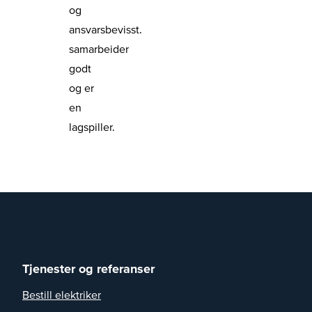
og
ansvarsbevisst.
samarbeider
godt
og er
en
lagspiller.
Tjenester og referanser
Bestill elektriker