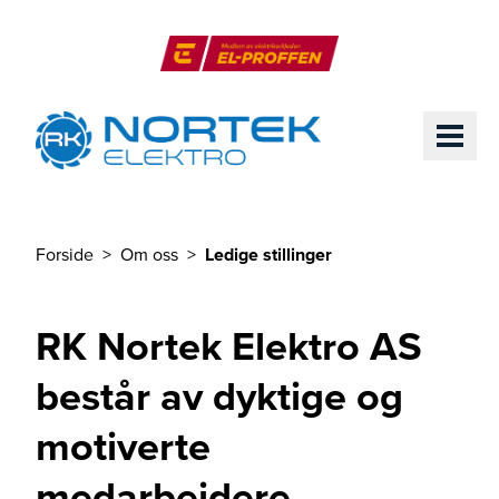
Til hovedinnhold
El-Proffen
ME
Forside
Om oss
Ledige stillinger
Du er her
RK Nortek Elektro AS
består av dyktige og
motiverte
medarbeidere.