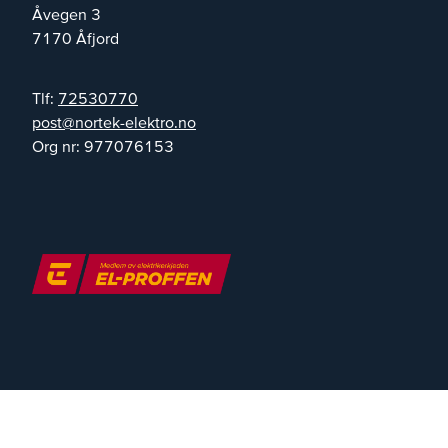
Åvegen 3
7170
Åfjord
Tlf:
72530770
on.ortkele-ketron@tsop
Org nr:
977076153