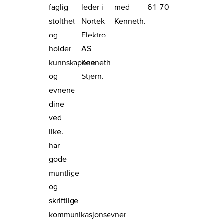
faglig
leder i
med
61 70
stolthet
Nortek
Kenneth.
og
Elektro
holder
AS
kunnskapene
Kenneth
og
Stjern.
evnene
dine
ved
like.
har
gode
muntlige
og
skriftlige
kommunikasjonsevner