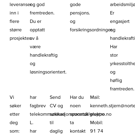
leveranser
og god
gode
arbeidsmiljø
inn i
fremtreden.
pensjons.
Er
flere
Du er
og
engasjert
større
opptatt
forsikringsordninger.
og
prosjekter.
av å
handlekrafti
være
Har
handlekraftig
stor
og
yrkesstolth
løsningsorientert.
og
høflig
framtreden.
Vi
har
Send
Har du
Mail:
søker
fagbrev
CV og
noen
kenneth.stjern@norte
etter
telekommunikasjonsmontør/gruppe
søknad
spørsmål
elektro.no
deg
L.
til
ta
Mobil:
som:
har
daglig
kontakt
91 74