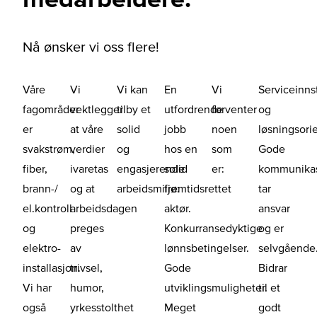
Nå ønsker vi oss flere!
Våre
Vi
Vi kan
En
Vi
Serviceinnst
fagområder
vektlegger
tilby et
utfordrende
forventer
og
er
at våre
solid
jobb
noen
løsningsorie
svakstrøm,
verdier
og
hos en
som
Gode
fiber,
ivaretas
engasjerende
solid
er:
kommunikas
brann-/
og at
arbeidsmiljø:
fremtidsrettet
tar
el.kontroll
arbeidsdagen
aktør.
ansvar
og
preges
Konkurransedyktige
og er
elektro-
av
lønnsbetingelser.
selvgående
installasjon.
trivsel,
Gode
Bidrar
Vi har
humor,
utviklingsmuligheter.
til et
også
yrkesstolthet
Meget
godt